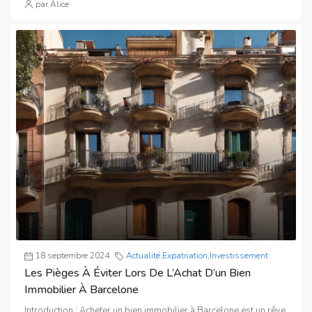
par Alice
18 septembre 2024
Actualité
,
Expatriation
,
Investissement
Les Pièges À Éviter Lors De L’Achat D’un Bien
Immobilier À Barcelone
Introduction : Acheter un bien immobilier à Barcelone est un rêve