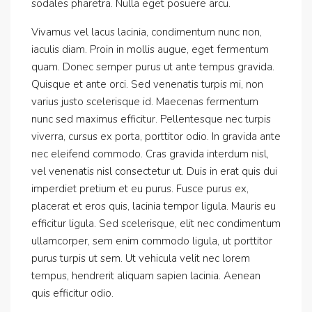
sodales pharetra. Nulla eget posuere arcu.
Vivamus vel lacus lacinia, condimentum nunc non,
iaculis diam. Proin in mollis augue, eget fermentum
quam. Donec semper purus ut ante tempus gravida.
Quisque et ante orci. Sed venenatis turpis mi, non
varius justo scelerisque id. Maecenas fermentum
nunc sed maximus efficitur. Pellentesque nec turpis
viverra, cursus ex porta, porttitor odio. In gravida ante
nec eleifend commodo. Cras gravida interdum nisl,
vel venenatis nisl consectetur ut. Duis in erat quis dui
imperdiet pretium et eu purus. Fusce purus ex,
placerat et eros quis, lacinia tempor ligula. Mauris eu
efficitur ligula. Sed scelerisque, elit nec condimentum
ullamcorper, sem enim commodo ligula, ut porttitor
purus turpis ut sem. Ut vehicula velit nec lorem
tempus, hendrerit aliquam sapien lacinia. Aenean
quis efficitur odio.