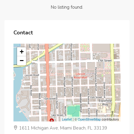
No listing found.
Contact
+
−
Leaflet
| ©
OpenStreetMap
contributors
1611 Michigan Ave, Miami Beach, FL 33139